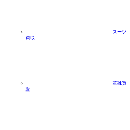
スーツ
買取
革靴買
取