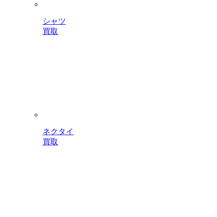
シャツ
買取
ネクタイ
買取