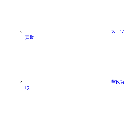
スーツ
買取
革靴買
取