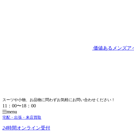
価値あるメンズア
スーツや小物、お品物に問わずお気軽にお問い合わせください！
11：00〜18：00
menu
宅配・出張・来店買取
24
時間
オンライン受付