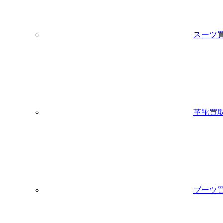
スーツ
革靴買
ブーツ