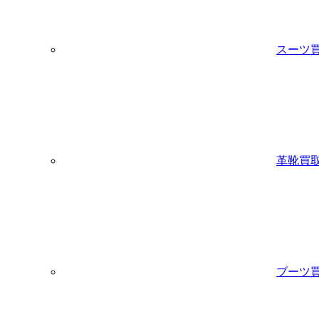
スーツ
革靴買
ブーツ