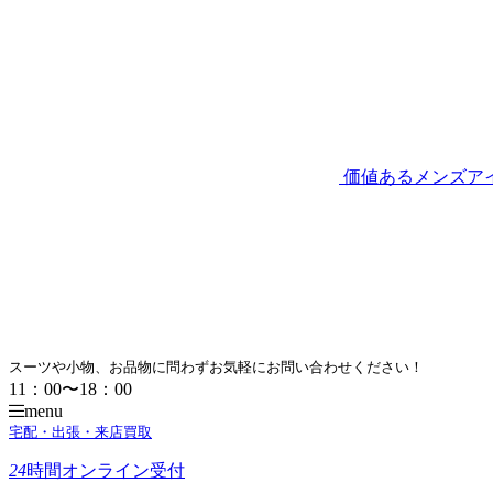
価値あるメンズア
スーツや小物、お品物に問わずお気軽にお問い合わせください！
11：00〜18：00
menu
宅配・出張・来店買取
24
時間
オンライン受付