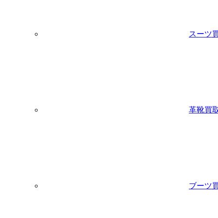
スーツ
革靴買
ブーツ