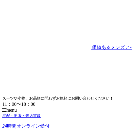
価値あるメンズア
スーツや小物、お品物に問わずお気軽にお問い合わせください！
11：00〜18：00
menu
宅配・出張・来店買取
24
時間
オンライン受付