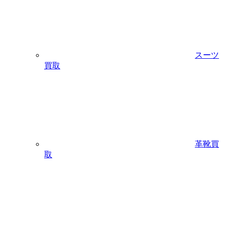
スーツ
買取
革靴買
取