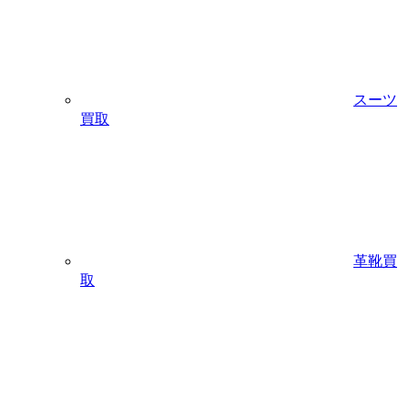
スーツ
買取
革靴買
取