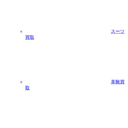
スーツ
買取
革靴買
取