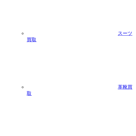
スーツ
買取
革靴買
取