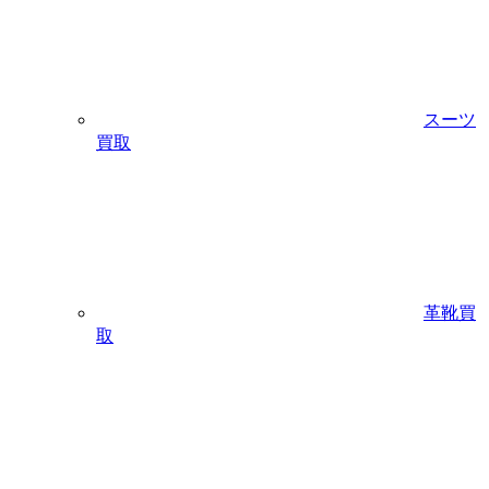
スーツ
買取
革靴買
取