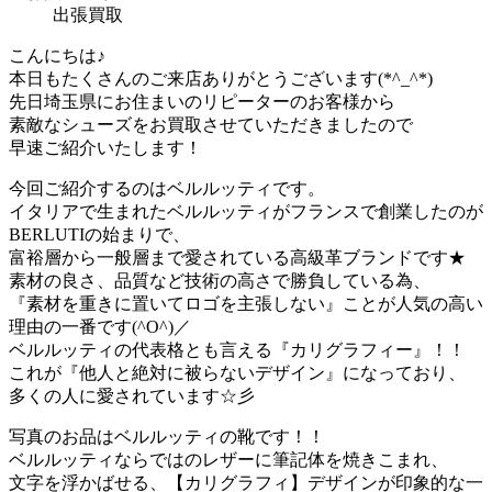
出張買取
こんにちは♪
本日もたくさんのご来店ありがとうございます(*^_^*)
先日埼玉県にお住まいのリピーターのお客様から
素敵なシューズをお買取させていただきましたので
早速ご紹介いたします！
今回ご紹介するのはベルルッティです。
イタリアで生まれたベルルッティがフランスで創業したのが
BERLUTIの始まりで、
富裕層から一般層まで愛されている高級革ブランドです★
素材の良さ、品質など技術の高さで勝負している為、
『素材を重きに置いてロゴを主張しない』ことが人気の高い
理由の一番です(^O^)／
ベルルッティの代表格とも言える『カリグラフィー』！！
これが『他人と絶対に被らないデザイン』になっており、
多くの人に愛されています☆彡
写真のお品はベルルッティの靴です！！
ベルルッティならではのレザーに筆記体を焼きこまれ、
文字を浮かばせる、【カリグラフィ】デザインが印象的な一