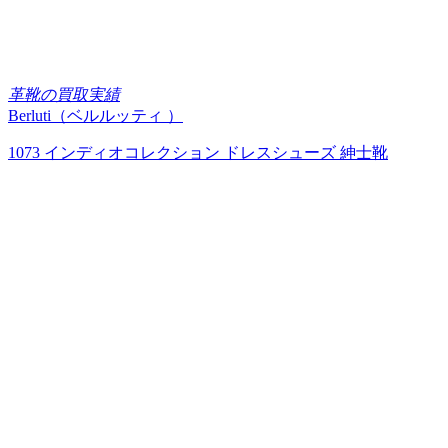
革靴の買取実績
Berluti（ベルルッティ ）
1073 インディオコレクション ドレスシューズ 紳士靴