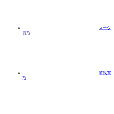
スーツ
買取
革靴買
取