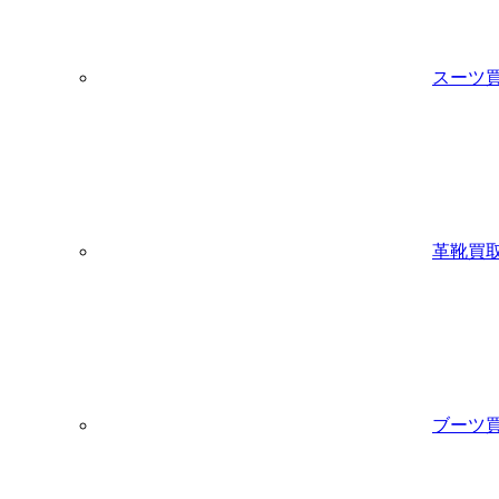
スーツ
革靴買
ブーツ