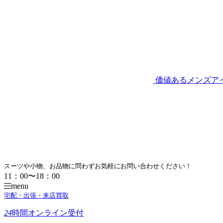
価値あるメンズア
スーツや小物、お品物に問わずお気軽にお問い合わせください！
11：00〜18：00
menu
宅配・出張・来店買取
24
時間
オンライン受付