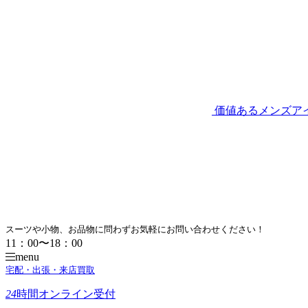
価値あるメンズア
スーツや小物、お品物に問わずお気軽にお問い合わせください！
11：00〜18：00
menu
宅配・出張・来店買取
24
時間
オンライン受付