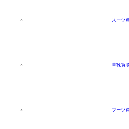
スーツ
革靴買
ブーツ