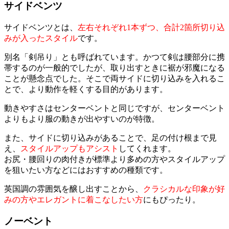
サイドベンツ
サイドベンツとは、
左右それぞれ1本ずつ、合計2箇所切り込
みが入ったスタイル
です。
別名「剣吊り」とも呼ばれています。かつて剣は腰部分に携
帯するのが一般的でしたが、取り出すときに裾が邪魔になる
ことが懸念点でした。そこで両サイドに切り込みを入れるこ
とで、より動作を軽くする目的があります。
動きやすさはセンターベントと同じですが、センターベント
よりもより服の動きが出やすいのが特徴。
また、サイドに切り込みがあることで、足の付け根まで見
え、
スタイルアップもアシスト
してくれます。
お尻・腰回りの肉付きが標準より多めの方やスタイルアップ
を狙いたい方などにはおすすめの種類です。
英国調の雰囲気を醸し出すことから、
クラシカルな印象が好
みの方やエレガントに着こなしたい方
にもぴったり。
ノーベント