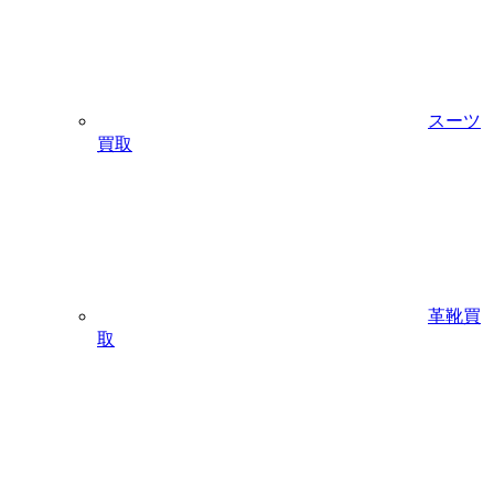
スーツ
買取
革靴買
取