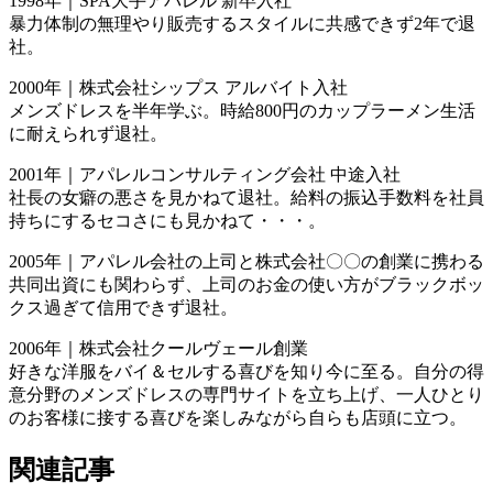
1998年｜SPA大手アパレル 新卒入社
暴力体制の無理やり販売するスタイルに共感できず2年で退
社。
2000年｜株式会社シップス アルバイト入社
メンズドレスを半年学ぶ。時給800円のカップラーメン生活
に耐えられず退社。
2001年｜アパレルコンサルティング会社 中途入社
社長の女癖の悪さを見かねて退社。給料の振込手数料を社員
持ちにするセコさにも見かねて・・・。
2005年｜アパレル会社の上司と株式会社〇〇の創業に携わる
共同出資にも関わらず、上司のお金の使い方がブラックボッ
クス過ぎて信用できず退社。
2006年｜株式会社クールヴェール創業
好きな洋服をバイ＆セルする喜びを知り今に至る。自分の得
意分野のメンズドレスの専門サイトを立ち上げ、一人ひとり
のお客様に接する喜びを楽しみながら自らも店頭に立つ。
関連記事