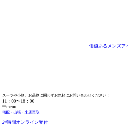
価値あるメンズア
スーツや小物、お品物に問わずお気軽にお問い合わせください！
11：00〜18：00
menu
宅配・出張・来店買取
24
時間
オンライン受付