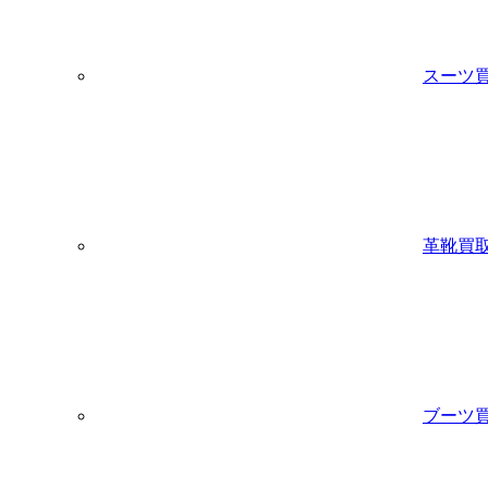
スーツ
革靴買
ブーツ