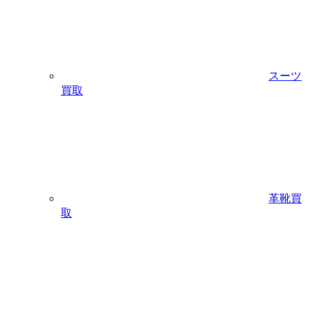
スーツ
買取
革靴買
取