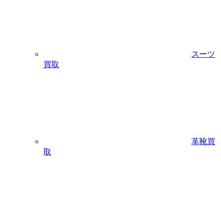
スーツ
買取
革靴買
取