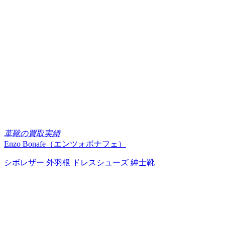
革靴の買取実績
Enzo Bonafe（エンツォボナフェ）
シボレザー 外羽根 ドレスシューズ 紳士靴