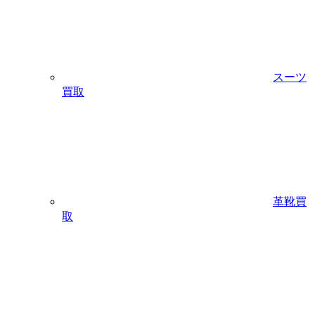
スーツ
買取
革靴買
取