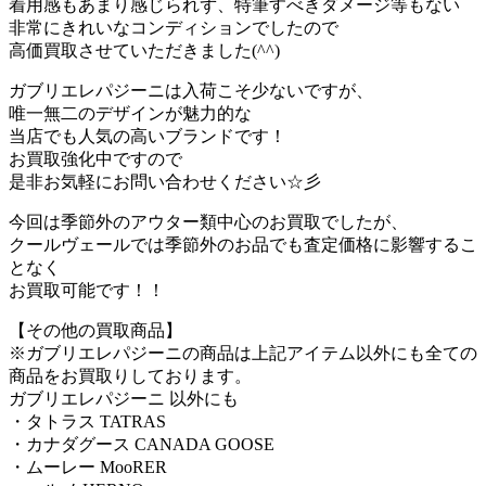
着用感もあまり感じられず、特筆すべきダメージ等もない
非常にきれいなコンディションでしたので
高価買取させていただきました(^^)
ガブリエレパジーニは入荷こそ少ないですが、
唯一無二のデザインが魅力的な
当店でも人気の高いブランドです！
お買取強化中ですので
是非お気軽にお問い合わせください☆彡
今回は季節外のアウター類中心のお買取でしたが、
クールヴェールでは季節外のお品でも査定価格に影響するこ
となく
お買取可能です！！
【その他の買取商品】
※ガブリエレパジーニの商品は上記アイテム以外にも全ての
商品をお買取りしております。
ガブリエレパジーニ 以外にも
・タトラス TATRAS
・カナダグース CANADA GOOSE
・ムーレー MooRER