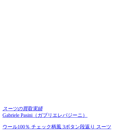
スーツの買取実績
Gabriele Pasini（ガブリエレパジーニ）
ウール100％ チェック柄風 3ボタン段返り スーツ