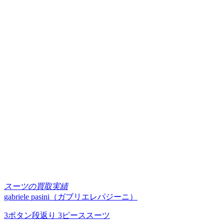
スーツの買取実績
gabriele pasini（ガブリエレパジーニ）
3ボタン段返り 3ピーススーツ