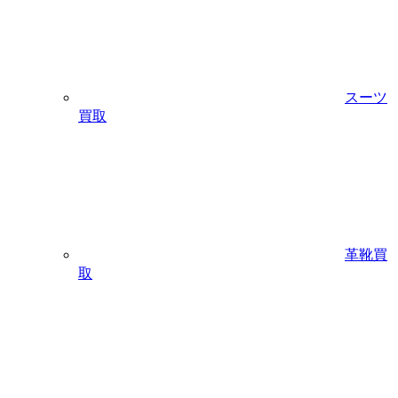
スーツ
買取
革靴買
取