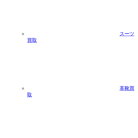
スーツ
買取
革靴買
取