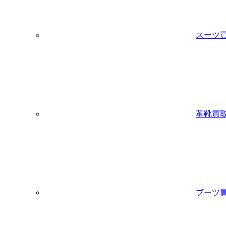
スーツ
革靴買
ブーツ