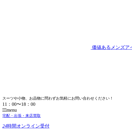
価値あるメンズア
スーツや小物、お品物に問わずお気軽にお問い合わせください！
11：00〜18：00
menu
宅配・出張・来店買取
24
時間
オンライン受付