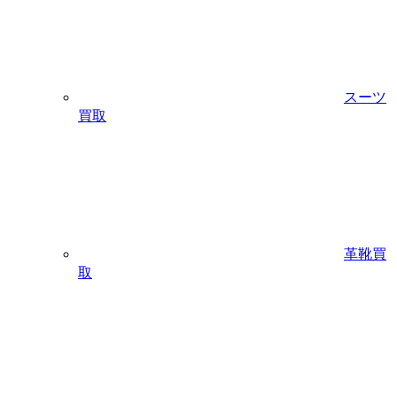
スーツ
買取
革靴買
取