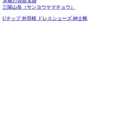
革靴の買取実績
三陽山長（サンヨウヤマチョウ）
Uチップ 外羽根 ドレスシューズ 紳士靴