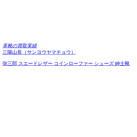
革靴の買取実績
三陽山長（サンヨウヤマチョウ）
弥三郎 スエードレザー コインローファー シューズ 紳士靴