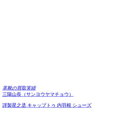
革靴の買取実績
三陽山長（サンヨウヤマチョウ）
謹製星之丞 キャップトゥ 内羽根 シューズ