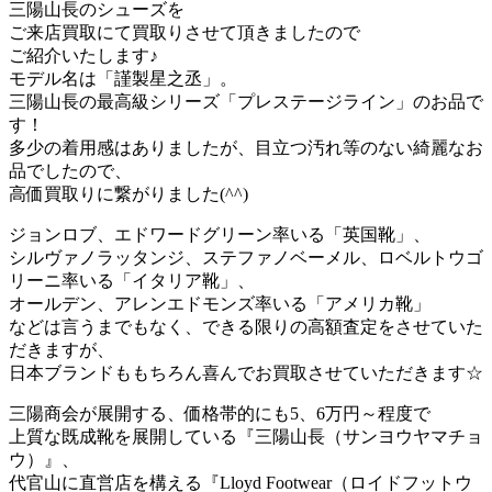
三陽山長のシューズを
ご来店買取にて買取りさせて頂きましたので
ご紹介いたします♪
モデル名は「謹製星之丞」。
三陽山長の最高級シリーズ「プレステージライン」のお品で
す！
多少の着用感はありましたが、目立つ汚れ等のない綺麗なお
品でしたので、
高価買取りに繋がりました(^^)
ジョンロブ、エドワードグリーン率いる「英国靴」、
シルヴァノラッタンジ、ステファノベーメル、ロベルトウゴ
リーニ率いる「イタリア靴」、
オールデン、アレンエドモンズ率いる「アメリカ靴」
などは言うまでもなく、できる限りの高額査定をさせていた
だきますが、
日本ブランドももちろん喜んでお買取させていただきます☆
三陽商会が展開する、価格帯的にも5、6万円～程度で
上質な既成靴を展開している『三陽山長（サンヨウヤマチョ
ウ）』、
代官山に直営店を構える『Lloyd Footwear（ロイドフットウ