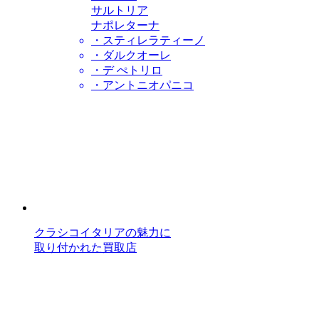
サルトリア
ナポレターナ
・スティレラティーノ
・ダルクオーレ
・デ ぺトリロ
・アントニオパニコ
クラシコイタリアの魅力に
取り付かれた買取店