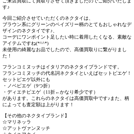
ご来店買取にて買取りさせて頂きましたのでご紹介いたしま
す♪
今回ご紹介させていただくのネクタイは、
ブラウン系にグリーンのペイズリー柄のとてもおしゃれなデ
ザインのネクタイです♪、
コーデにワンポイント足したい時に着用したくなる、素敵な
アイテムですね(*^^*)
未使用の綺麗なお品でしたので、高価買取りに繋がりまし
た！
フランコミヌッチはイタリアのネクタイブランドです。
フランコミヌッチの代名詞ネクタイといえばセットピエゲ！
セットピエゲ以外にも
・ノベピエゲ（9つ折）
・ディエチピエゲ（11折←かなり希少です）
があります。これらのネクタイは高価買取中です♪また、柄
によっても査定額は上がります！
【その他のネクタイブランド】
☆マリネッラ
☆アットヴァンヌッチ