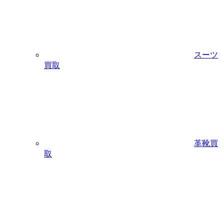
スーツ
買取
革靴買
取