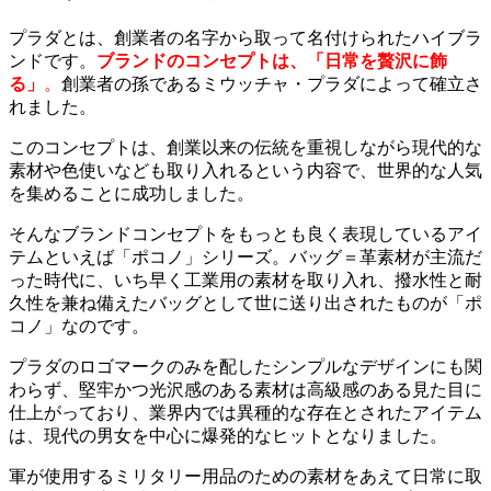
プラダとは、創業者の名字から取って名付けられたハイブラ
ンドです。
ブランドのコンセプトは、「日常を贅沢に飾
る」
。
創業者の孫であるミウッチャ・プラダによって確立さ
れました。
このコンセプトは、創業以来の伝統を重視しながら現代的な
素材や色使いなども取り入れるという内容で、世界的な人気
を集めることに成功しました。
そんなブランドコンセプトをもっとも良く表現しているアイ
テムといえば「ポコノ」シリーズ。バッグ＝革素材が主流だ
った時代に、いち早く工業用の素材を取り入れ、撥水性と耐
久性を兼ね備えたバッグとして世に送り出されたものが「ポ
コノ」なのです。
プラダのロゴマークのみを配したシンプルなデザインにも関
わらず、堅牢かつ光沢感のある素材は高級感のある見た目に
仕上がっており、業界内では異種的な存在とされたアイテム
は、現代の男女を中心に爆発的なヒットとなりました。
軍が使用するミリタリー用品のための素材をあえて日常に取