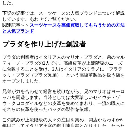
した。
下記の記事では、スーツケースの人気ブランドについて解説
しています。あわせてご覧ください。
関連記事＞＞
スーツケースを高価買取してもらうための方法
と人気ブランド
プラダを作り上げた創設者
プラダの創業者はイタリア人のマリオ・プラダと、弟のマル
ティーノ・プラダの2人です。高級皮革が上流階級のニーズ
に合致することを受け、2人はイタリアのミラノに「フラテ
ッリ・プラダ（プラダ兄弟）」という高級革製品を扱う店を
オープンしました。
兄弟が力を合わせて経営を続けながら、兄のマリオはヨーロ
ッパを周遊します。当時としては大変珍しいセイウチ・ゾ
ウ・クロコダイルなどの皮革を集めてまわり、一流の職人に
それらの皮革を使ったバッグの製作を依頼。
この試みが上流階級の人々の注目を集め、開店からわずか6
年目にしてイタリア王室の御用達店舗となりました。たった