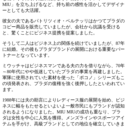
MIU」を立ち上げるなど、持ち前の感性を活かしてデザイナ
ーとしても大活躍。
彼女の夫であるパトリツィオ・ベルテッリはかつてプラダの
コピー商品を販売していましたが、会社から抗議を受ける
と、驚くことにビジネス提携を提案しました。
そうして二人はビジネス上の関係を続けていましたが、87年
に結婚。その後もプラダブランドの展開における重要なパー
トナーとなっています。
ミウッチャはビジネスマンである夫の力を借りながら、70年
～80年代にやや低迷していたプラダの事業を再建しました。
軍隊に使用されていた素材を使った「ポコノ」シリーズもこ
の頃発表され、プラダの復権を強く後押ししたといわれてい
ます。
1988年には夫の助言によりレディース服の展開を始め、ビジ
ネスに幅をもたせるといよいよ一般市民にもブランドが認知
されるようになりました。MIU MIUの成功も重なり、プラ
ダは女性を中心に人気を獲得。メンズラインやスポーツアイ
テムを手がけ、高級ブランドとしての地位を確立していきま