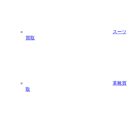
スーツ
買取
革靴買
取