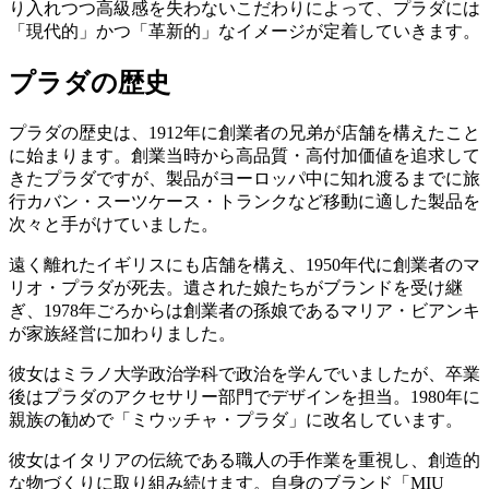
り入れつつ高級感を失わないこだわりによって、プラダには
「現代的」かつ「革新的」なイメージが定着していきます。
プラダの歴史
プラダの歴史は、1912年に創業者の兄弟が店舗を構えたこと
に始まります。創業当時から高品質・高付加価値を追求して
きたプラダですが、製品がヨーロッパ中に知れ渡るまでに旅
行カバン・スーツケース・トランクなど移動に適した製品を
次々と手がけていました。
遠く離れたイギリスにも店舗を構え、1950年代に創業者のマ
リオ・プラダが死去。遺された娘たちがブランドを受け継
ぎ、1978年ごろからは創業者の孫娘であるマリア・ビアンキ
が家族経営に加わりました。
彼女はミラノ大学政治学科で政治を学んでいましたが、卒業
後はプラダのアクセサリー部門でデザインを担当。1980年に
親族の勧めで「ミウッチャ・プラダ」に改名しています。
彼女はイタリアの伝統である職人の手作業を重視し、創造的
な物づくりに取り組み続けます。自身のブランド「MIU